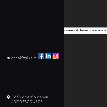
 de pin Douglas traité classe 4 3. Pose verticale alternée 4. Poteaux et travers
deck40@live.fr
26 Quartier Bouheben
40210
ESCOURCE