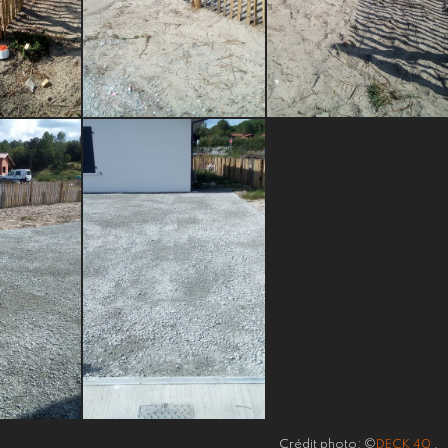
Crédit photo: ©
DECK 40
.