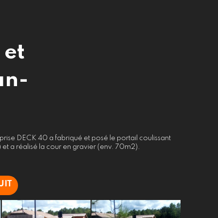
 et
an-
rise DECK 40 a fabriqué et posé le portail coulissant
et a réalisé la cour en gravier (env. 70m2).
UIT