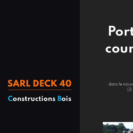
Port
cour
dans le nouv
(3