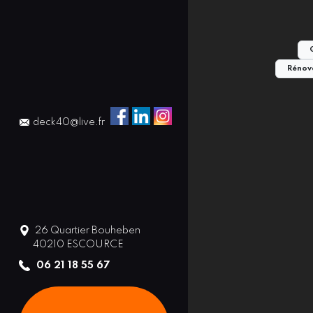
Rénova
deck40@live.fr
26 Quartier Bouheben
40210
ESCOURCE
06 21 18 55 67