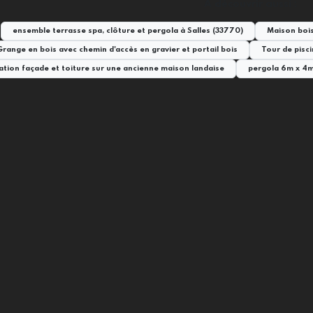
A découvrir aussi :
ensemble terrasse spa, clôture et pergola à Salles (33770)
Maison boi
Grange en bois avec chemin d'accès en gravier et portail bois
Tour de pisci
tion façade et toiture sur une ancienne maison landaise
pergola 6m x 4