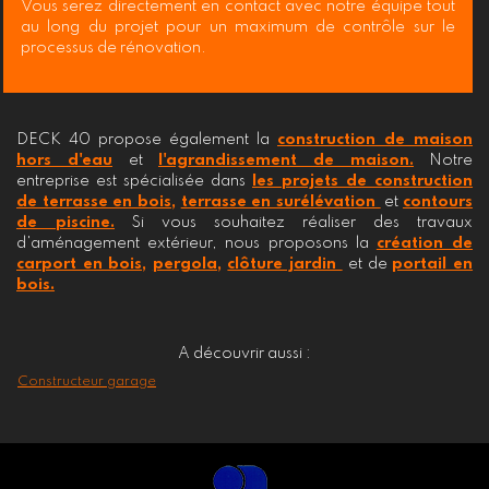
Vous serez directement en contact avec notre équipe tout
au long du projet pour un maximum de contrôle sur le
processus de rénovation.
DECK 40 propose également la
construction de maison
hors d'eau
et
l'agrandissement de maison.
Notre
entreprise est spécialisée dans
les projets de construction
de terrasse en bois,
terrasse en surélévation
et
contours
de piscine.
Si vous souhaitez réaliser des travaux
d'aménagement extérieur, nous proposons la
création de
carport en bois,
pergola,
clôture jardin
et de
portail en
bois.
A découvrir aussi :
Constructeur garage