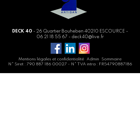
DECK 40
- 26 Quartier Bouheben 40210 ESCOURCE -
06 21 18 55 67
-
deck40@live.fr
Mentions légales et confidentialité
Admin
Sommaire
N° Siret : 790 887 186 00027 - N° TVA intra : FR54790887186