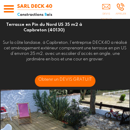
DECK 40 Biscarrosse Dax Mont-De-Marsan
Mimizan Escource Moliets Messanges
Capbreton Landes Aquitaine
Terrasse en Pin du Nord US 35 m2 à
Capbreton (40130)
Sur la côte landaise, à Capbreton, l'entreprise DECK40 a réalisé
cet aménagement extérieur comprenant une terrasse en pin US
d'environ 35 m2, avec un escalier d'accès en angle, une
jardinière en bois et une cour en gravier.
Obtenir un DEVIS GRATUIT